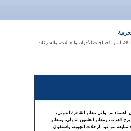
ربية
مع الاعتماد على أسطول حديث يضم سيارات تويوتا هاي إس الجديدة، وهيونداي H1 الجديدة، وسيارات السيدان، وسيارات SUV، لتلبية احتياجات الأفراد، والعائلات، والشركات،
 العملاء من وإلى مطار القاهرة الدولي،
ج العرب، ومطار العلمين الدولي، ومطار
متابعة مواعيد الرحلات الجوية، واستقبال