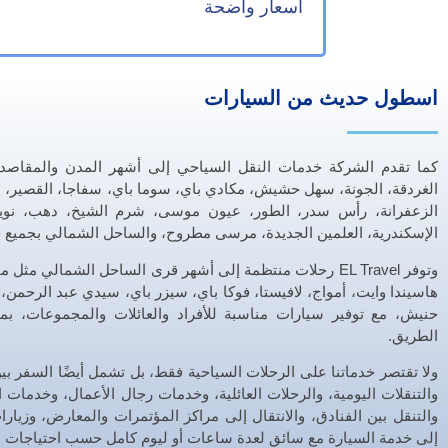
أسعار واضحة
اسطول حديث من السيارات
كما تقدم الشركة خدمات النقل السياحي إلى أشهر المدن والمقاصد
الغردقة، الجونة، سهل حشيش، مكادي باي، سوما باي، سفاجا، القصير، م
الزعفرانة، رأس سدر، الطور، عيون موسى، شرم الشيخ، دهب، نويبع
الإسكندرية، العلمين الجديدة، مرسى مطروح، والساحل الشمالي بجميع قر
وتوفر EL Travel رحلات منتظمة إلى أشهر قرى الساحل الشمالي مث
هاسيندا وايت، أمواج، لافيستا، فوكا باي، سيزر باي، سيدي عبد الرحم
حنيش، مع توفير سيارات مناسبة للأفراد والعائلات والمجموعات، ب
الطريق.
ولا تقتصر خدماتنا على الرحلات السياحية فقط، بل تشمل أيضًا السفر بي
والتنقلات اليومية، والرحلات العائلية، وخدمات رجال الأعمال، وخدمات 
والتنقل بين الفنادق، والانتقال إلى مراكز المؤتمرات والمعارض، وزيار
إلى خدمة السيارة مع سائق لعدة ساعات أو ليوم كامل حسب احتياجات ا