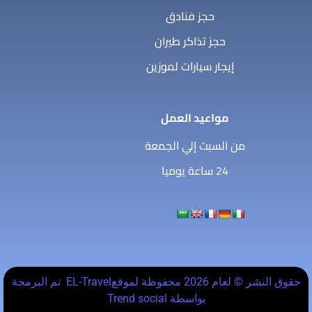
حجز فنادق
حجز تذاكر طيران
إيجار سيارات لموزين
مواعيد العمل
من السبت إلي الجمعة
24 ساعة يوميا
حقوق النشر © لعام 2026 محفوظة لموقعEL-Travel تم البرمجة
بواسطة Trend social