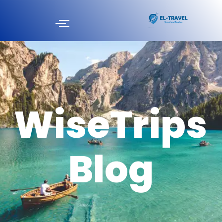
WiseTrips
Blog